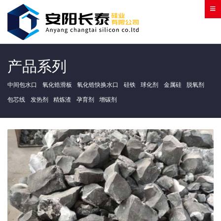
产品系列
中间包水口
氧化锆滑板
氧化锆快换水口
硅铁
球化剂
金属硅
脱氧剂
包芯线
发热剂
精炼渣
孕育剂
增碳剂